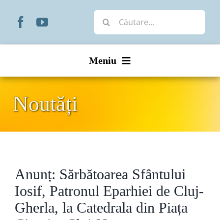
Skip
Cautare...
to
content
Meniu
Start
Noutăți
Noutăți
Prezentare
Anunț: Sărbătoarea Sfântului
Organizare
Iosif, Patronul Eparhiei de Cluj-
Liturgic
Gherla, la Catedrala din Piața