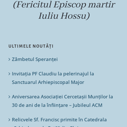
(Fericitul Episcop martir
Iuliu Hossu)
ULTIMELE NOUTĂȚI
Zâmbetul Speranței
Invitația PF Claudiu la pelerinajul la
Sanctuarul Arhiepiscopal Major
Aniversarea Asociației Cercetașii Munților la
30 de ani de la înființare – Jubileul ACM
Relicvele Sf. Francisc primite în Catedrala