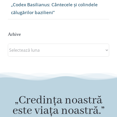
„Codex Basilianus: Cântecele și colindele
călugărilor bazilieni”
Arhive
Arhive
„Credința noastră
este viața noastră.”