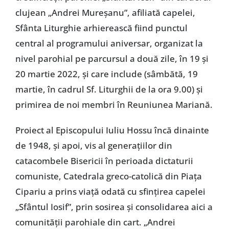
clujean „Andrei Mureșanu”, afiliată capelei,
Sfânta Liturghie arhierească fiind punctul
central al programului aniversar, organizat la
nivel parohial pe parcursul a două zile, în 19 și
20 martie 2022, și care include (sâmbătă, 19
martie, în cadrul Sf. Liturghii de la ora 9.00) și
primirea de noi membri în Reuniunea Mariană.
Proiect al Episcopului Iuliu Hossu încă dinainte
de 1948, și apoi, vis al generațiilor din
catacombele Bisericii în perioada dictaturii
comuniste, Catedrala greco-catolică din Piața
Cipariu a prins viață odată cu sfințirea capelei
„Sfântul Iosif”, prin sosirea și consolidarea aici a
comunității parohiale din cart. „Andrei