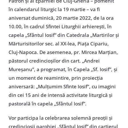
Patron și al Eparhiei de Cluj-Gherla – pomenit
în calendarul liturgic la 19 martie – va fi
aniversat duminică, 20 martie 2022, de la ora
10.00, în cadrul Sfintei Liturghii arhierești, în
capela „Sfântul Iosif” din Catedrala „Martirilor și
Mărturisitorilor sec. al XX-lea, Piața Cipariu,
Cluj-Napoca. De asemenea, pr. Mircea Marțian,
păstorul credincioșilor din cart. „Andrei
Mureșanu”, a programat, în Capela „Sf. Iosif”, și
un moment de reamintire, prin proiecția
aniversară: „Mulțumim Sfinte Iosif”, cu imagini
din cei 15 ani de intensă activitate liturgică și
pastorală în capela „Sfântul Iosif”.
Vor participa la celebrarea solemnă preoții și
credincioșii parohiei „Sfântul Iosif” din cartierul