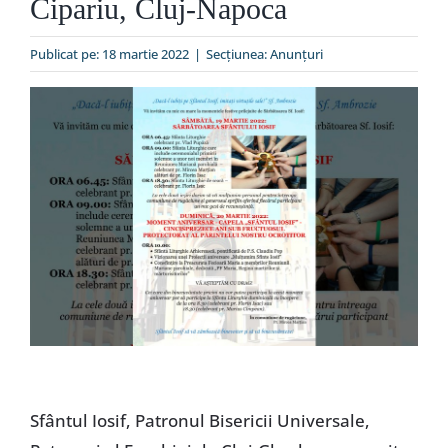
Cipariu, Cluj-Napoca
Special
Publicat pe: 18 martie 2022
|
Secțiunea:
Anunţuri
Sfântul Iosif, Patronul Bisericii Universale,