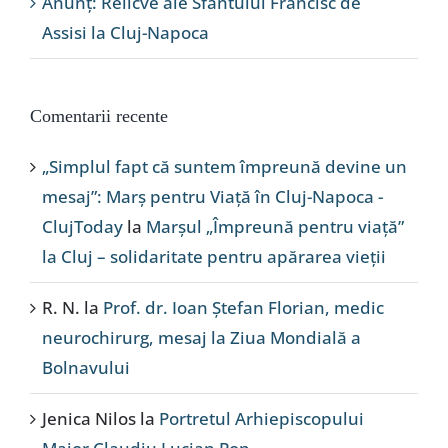
Anunț: Relicve ale Sfântului Francisc de
Assisi la Cluj-Napoca
Comentarii recente
„Simplul fapt că suntem împreună devine un
mesaj”: Marș pentru Viață în Cluj-Napoca -
ClujToday
la
Marșul „Împreună pentru viață”
la Cluj – solidaritate pentru apărarea vieții
R. N.
la
Prof. dr. Ioan Ștefan Florian, medic
neurochirurg, mesaj la Ziua Mondială a
Bolnavului
Jenica Nilos
la
Portretul Arhiepiscopului