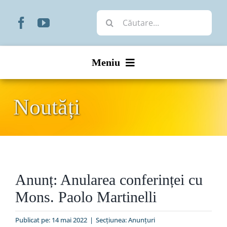
Skip
Cautare...
to
content
Meniu
Start
Noutăți
Noutăți
Prezentare
Anunț: Anularea conferinței cu
Organizare
Mons. Paolo Martinelli
Liturgic
Publicat pe: 14 mai 2022
|
Secțiunea:
Anunţuri