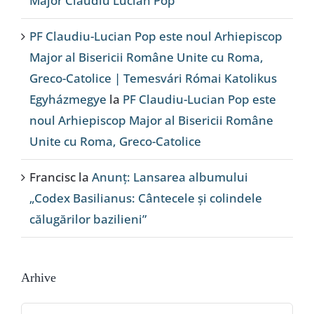
Major Claudiu Lucian Pop
PF Claudiu-Lucian Pop este noul Arhiepiscop
Major al Bisericii Române Unite cu Roma,
Greco-Catolice | Temesvári Római Katolikus
Egyházmegye
la
PF Claudiu-Lucian Pop este
noul Arhiepiscop Major al Bisericii Române
Unite cu Roma, Greco-Catolice
Francisc
la
Anunț: Lansarea albumului
„Codex Basilianus: Cântecele și colindele
călugărilor bazilieni”
Arhive
Arhive