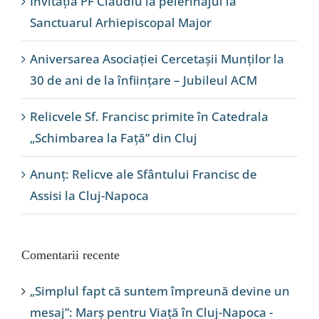
Invitația PF Claudiu la pelerinajul la
Sanctuarul Arhiepiscopal Major
Aniversarea Asociației Cercetașii Munților la
30 de ani de la înființare – Jubileul ACM
Relicvele Sf. Francisc primite în Catedrala
„Schimbarea la Față” din Cluj
Anunț: Relicve ale Sfântului Francisc de
Assisi la Cluj-Napoca
Comentarii recente
„Simplul fapt că suntem împreună devine un
mesaj”: Marș pentru Viață în Cluj-Napoca -