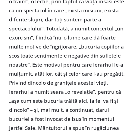
o trăim”, o lecție, prin faptul că viața însăși este
ca un spectacol în care „există misiuni, există
diferite slujiri, dar toți suntem parte a
spectacolului”. Totodată, a numit concertul „un
exorcism”, fiindcă într-o lume care dă foarte
multe motive de îngrijorare, „bucuria copiilor a
scos toate sentimentele negative din sufletele
noastre”. Este motivul pentru care Ierarhul le-a
mulțumit, atât lor, cât și celor care i-au pregătit.
Privind dincolo de granițele acestei vieți,
Ierarhul a numit seara „o revelație”, pentru că
„așa cum este bucuria trăită aici, la fel va fi și
dincolo” – și, mai mult, a continuat, darul
bucuriei a fost invocat de Isus în momentul
Jertfei Sale. Mântuitorul a spus în rugăciunea