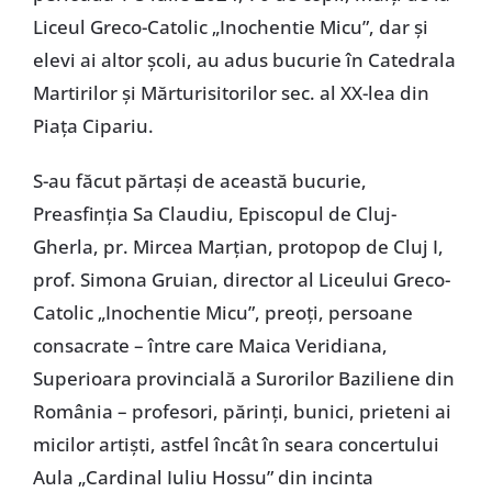
Liceul Greco-Catolic „Inochentie Micu”, dar și
elevi ai altor școli, au adus bucurie în Catedrala
Martirilor și Mărturisitorilor sec. al XX-lea din
Piața Cipariu.
S-au făcut părtași de această bucurie,
Preasfinția Sa Claudiu, Episcopul de Cluj-
Gherla, pr. Mircea Marțian, protopop de Cluj I,
prof. Simona Gruian, director al Liceului Greco-
Catolic „Inochentie Micu”, preoți, persoane
consacrate – între care Maica Veridiana,
Superioara provincială a Surorilor Baziliene din
România – profesori, părinți, bunici, prieteni ai
micilor artiști, astfel încât în seara concertului
Aula „Cardinal Iuliu Hossu” din incinta