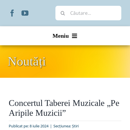
Skip
Cautare...
to
content
Meniu
Start
Noutăți
Noutăți
Prezentare
Concertul Taberei Muzicale „Pe
Organizare
Aripile Muzicii”
Liturgic
Publicat pe: 8 iulie 2024
|
Secțiunea:
Ştiri