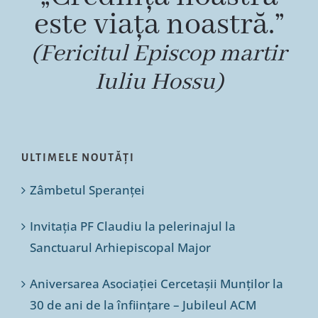
este viața noastră.”
(Fericitul Episcop martir
Iuliu Hossu)
ULTIMELE NOUTĂȚI
Zâmbetul Speranței
Invitația PF Claudiu la pelerinajul la
Sanctuarul Arhiepiscopal Major
Aniversarea Asociației Cercetașii Munților la
30 de ani de la înființare – Jubileul ACM