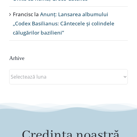
Francisc
la
Anunț: Lansarea albumului
„Codex Basilianus: Cântecele și colindele
călugărilor bazilieni”
Arhive
Arhive
„Credința noastră