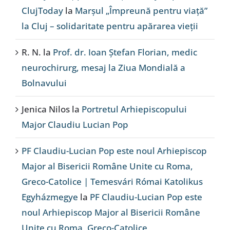
ClujToday
la
Marșul „Împreună pentru viață”
la Cluj – solidaritate pentru apărarea vieții
R. N.
la
Prof. dr. Ioan Ștefan Florian, medic
neurochirurg, mesaj la Ziua Mondială a
Bolnavului
Jenica Nilos
la
Portretul Arhiepiscopului
Major Claudiu Lucian Pop
PF Claudiu-Lucian Pop este noul Arhiepiscop
Major al Bisericii Române Unite cu Roma,
Greco-Catolice | Temesvári Római Katolikus
Egyházmegye
la
PF Claudiu-Lucian Pop este
noul Arhiepiscop Major al Bisericii Române
Unite cu Roma, Greco-Catolice