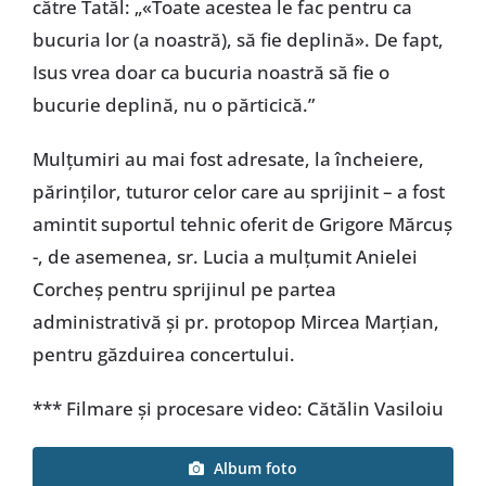
către Tatăl: „«Toate acestea le fac pentru ca
bucuria lor (a noastră), să fie deplină». De fapt,
Isus vrea doar ca bucuria noastră să fie o
bucurie deplină, nu o părticică.”
Mulțumiri au mai fost adresate, la încheiere,
părinților, tuturor celor care au sprijinit – a fost
amintit suportul tehnic oferit de Grigore Mărcuș
-, de asemenea, sr. Lucia a mulțumit Anielei
Corcheș pentru sprijinul pe partea
administrativă și pr. protopop Mircea Marțian,
pentru găzduirea concertului.
*** Filmare și procesare video: Cătălin Vasiloiu
Album foto