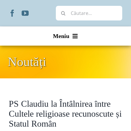
Skip
Cautare...
to
content
Meniu
Start
Noutăți
Noutăți
Prezentare
PS Claudiu la Întâlnirea între
Organizare
Cultele religioase recunoscute și
Liturgic
Statul Român