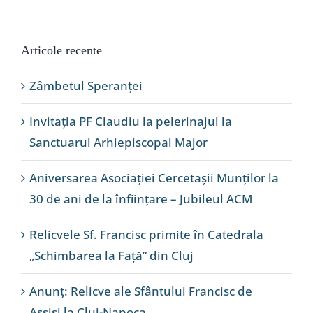
Articole recente
Zâmbetul Speranței
Invitația PF Claudiu la pelerinajul la
Sanctuarul Arhiepiscopal Major
Aniversarea Asociației Cercetașii Munților la
30 de ani de la înființare – Jubileul ACM
Relicvele Sf. Francisc primite în Catedrala
„Schimbarea la Față” din Cluj
Anunț: Relicve ale Sfântului Francisc de
Assisi la Cluj-Napoca