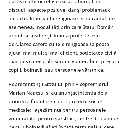
partea cultelor religioase au abordat, în
discuții, aspecte pozitive, dar și problematici
ale actualității vieții religioase. S-au căutat, de
asemenea, modalități prin care Statul Român
ar putea susține și finanța proiecte prin
derularea cărora cultele religioase să poată
ajuta, mai mult și mai eficient, societatea civilă,
mai ales categoriile sociale vulnerabile, precum
copiii, bolnavii, sau persoanele vârstnice.
Reprezentanții Statului, prin vicepremierul
Marian Neacșu, și-au anunțat intenția de a
prioritiza finanțarea unor proiecte socio-
medicale: „așezăminte pentru persoanele
vulnerabile, pentru vârstnici, centre de paliație
pentru bolnavii aflați în fază terminală și care