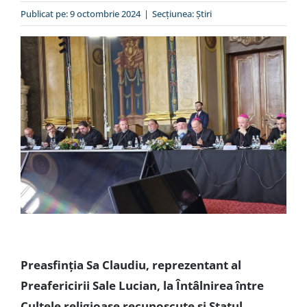
Special
Publicat pe: 9 octombrie 2024
|
Secțiunea:
Ştiri
Preasfinția Sa Claudiu, reprezentant al
Preafericirii Sale Lucian, la Întâlnirea între
Cultele religioase recunoscute și Statul