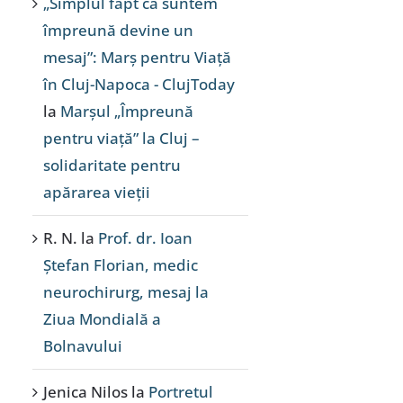
„Simplul fapt că suntem
împreună devine un
mesaj”: Marș pentru Viață
în Cluj-Napoca - ClujToday
la
Marșul „Împreună
pentru viață” la Cluj –
solidaritate pentru
apărarea vieții
R. N.
la
Prof. dr. Ioan
Ștefan Florian, medic
neurochirurg, mesaj la
Ziua Mondială a
Bolnavului
Jenica Nilos
la
Portretul