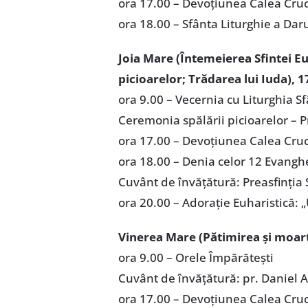
ora 17.00 – Devoțiunea Calea Cruci
ora 18.00 – Sfânta Liturghie a Daru
Joia Mare (Întemeierea Sfintei Euh
picioarelor; Trădarea lui Iuda),
1
ora 9.00 – Vecernia cu Liturghia Sf
Ceremonia spălării picioarelor – P
ora 17.00 – Devoțiunea Calea Cruci
ora 18.00 – Denia celor 12 Evangh
Cuvânt de învățătură: Preasfinția
ora 20.00 – Adorație Euharistică: 
Vinerea Mare (Pătimirea și moar
ora 9.00 – Orele Împărătești
Cuvânt de învățătură: pr. Daniel
ora 17.00 – Devoțiunea Calea Cruci