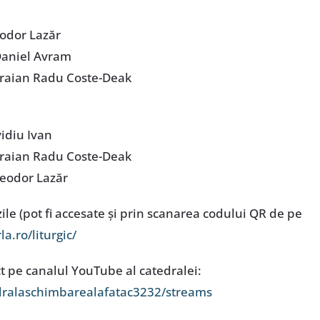
eodor Lazăr
 Daniel Avram
 Traian Radu Coste-Deak
vidiu Ivan
 Traian Radu Coste-Deak
 Teodor Lazăr
 zile (pot fi accesate și prin scanarea codului QR de pe
a.ro/liturgic/
ct pe canalul YouTube al catedralei:
ralaschimbarealafatac3232/streams