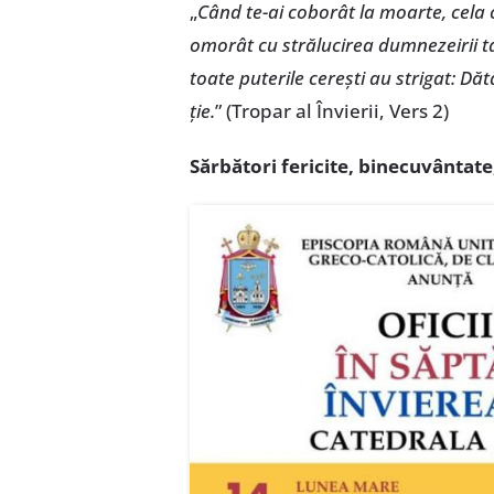
„
Când te-ai coborât la moarte, cela c
omorât cu strălucirea dumnezeirii tal
toate puterile cerești au strigat: D
ție.
” (Tropar al Învierii, Vers 2)
Sărbători fericite, binecuvântate