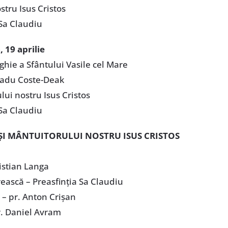
tru Isus Cristos
 Sa Claudiu
,
19 aprilie
ghie a Sfântului Vasile cel Mare
 Radu Coste-Deak
lui nostru Isus Cristos
 Sa Claudiu
ȘI MÂNTUITORULUI NOSTRU ISUS CRISTOS
ristian Langa
rească – Preasfinția Sa Claudiu
 – pr. Anton Crișan
r. Daniel Avram