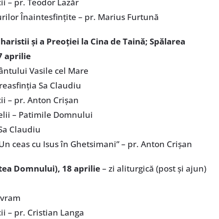
i – pr. Teodor Lazăr
rilor Înaintesfințite – pr. Marius Furtună
aristii și a Preoției la Cina de Taină; Spălarea
7 aprilie
ântului Vasile cel Mare
reasfinția Sa Claudiu
i – pr. Anton Crișan
elii – Patimile Domnului
 Sa Claudiu
„Un ceas cu Isus în Ghetsimani” – pr. Anton Crișan
tea Domnului),
18 aprilie
– zi aliturgică (post și ajun)
 Avram
i – pr. Cristian Langa