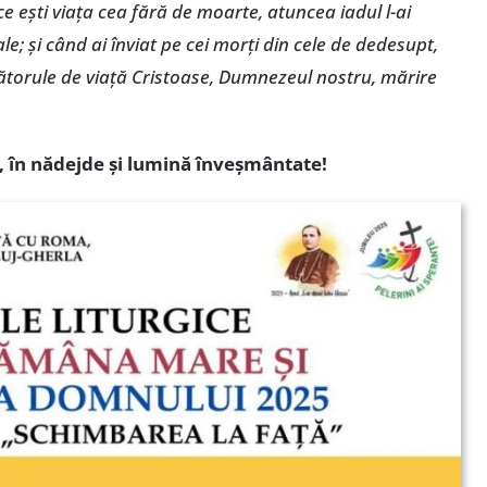
e ești viața cea fără de moarte, atuncea iadul l-ai
e; și când ai înviat pe cei morți din cele de dedesupt,
ătătorule de viață Cristoase, Dumnezeul nostru, mărire
, în nădejde și lumină înveșmântate!