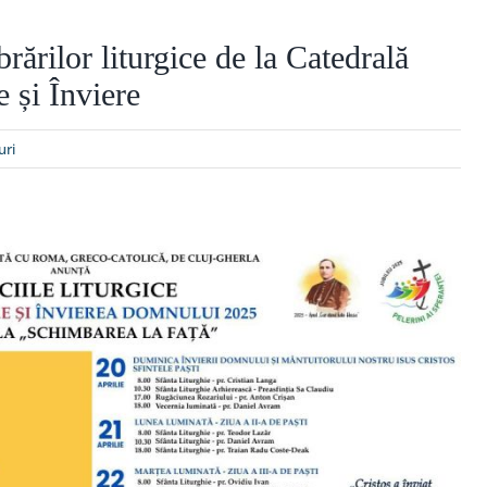
ărilor liturgice de la Catedrală
 și Înviere
uri