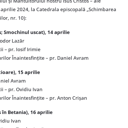
ui și Mântuitorului nostru Isus Cristos – ale
2 aprilie 2024, la Catedrala episcopală „Schimbarea
lor, nr. 10):
; Smochinul uscat),
14 aprilie
eodor Lazăr
 – pr. Iosif Irimie
rilor Înaintesfințite – pr. Daniel Avram
ioare),
15 aprilie
Daniel Avram
i – pr. Ovidiu Ivan
rilor Înaintesfințite – pr. Anton Crișan
 în Betania),
16 aprilie
vidiu Ivan