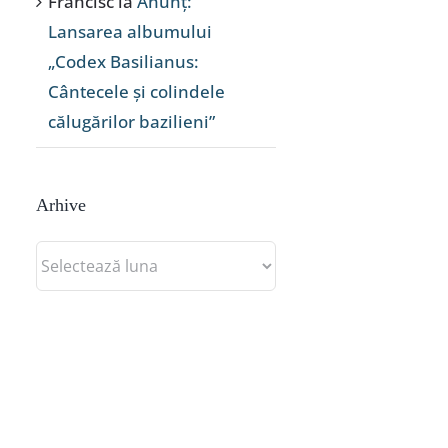
Francisc
la
Anunț:
Lansarea albumului
„Codex Basilianus:
Cântecele și colindele
călugărilor bazilieni”
Arhive
Arhive