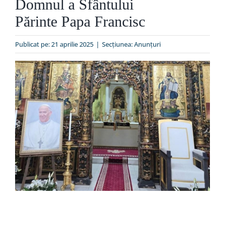
Domnul a Sfântului
Special
Părinte Papa Francisc
Publicat pe: 21 aprilie 2025
|
Secțiunea:
Anunţuri