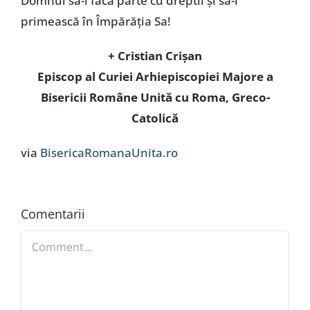
Domnul să-i facă parte cu dreptii și să-l
primească în Împărăția Sa!
+ Cristian Crișan
Episcop al Curiei Arhiepiscopiei Majore a
Bisericii Române Unită cu Roma, Greco-
Catolică
via
BisericaRomanaUnita.ro
Comentarii
Comment