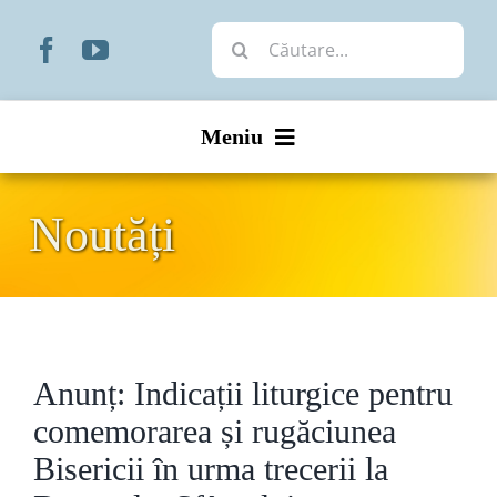
Skip
Cautare...
to
content
Meniu
Start
Noutăți
Noutăți
Prezentare
Anunț: Indicații liturgice pentru
Organizare
comemorarea și rugăciunea
Liturgic
Bisericii în urma trecerii la