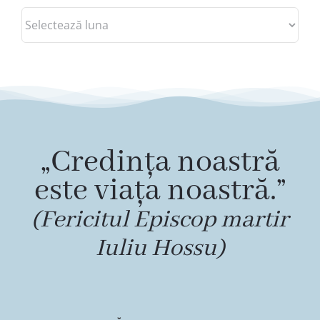
Arhive
„Credința noastră
este viața noastră.”
(Fericitul Episcop martir
Iuliu Hossu)