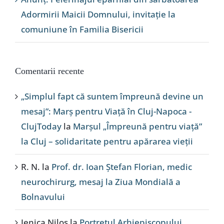
Adormirii Maicii Domnului, invitație la
comuniune în Familia Bisericii
Comentarii recente
„Simplul fapt că suntem împreună devine un
mesaj”: Marș pentru Viață în Cluj-Napoca -
ClujToday
la
Marșul „Împreună pentru viață”
la Cluj – solidaritate pentru apărarea vieții
R. N.
la
Prof. dr. Ioan Ștefan Florian, medic
neurochirurg, mesaj la Ziua Mondială a
Bolnavului
Jenica Nilos
la
Portretul Arhiepiscopului