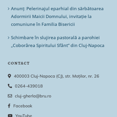
Anunț: Pelerinajul eparhial din sărbătoarea
Adormirii Maicii Domnului, invitație la
comuniune în Familia Bisericii
Schimbare în slujirea pastorală a parohiei
„Coborârea Spiritului Sfânt” din Cluj-Napoca
CONTACT
400003 Cluj-Napoca (CJ), str. Moților, nr. 26
0264-439018
cluj-gherla@bru.ro
Facebook
YouTube