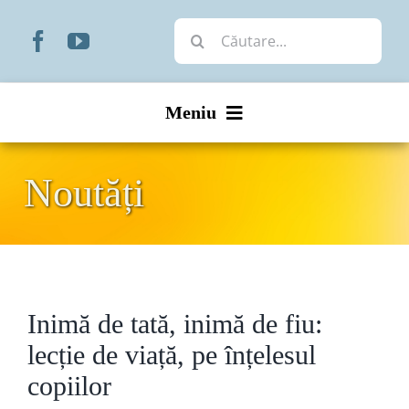
Skip
Cautare...
to
content
Meniu
Start
Noutăți
Noutăți
Prezentare
Inimă de tată, inimă de fiu:
Organizare
lecție de viață, pe înțelesul
Liturgic
copiilor