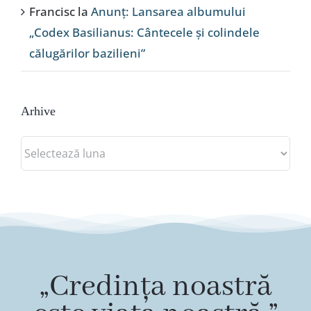
Francisc
la
Anunț: Lansarea albumului
„Codex Basilianus: Cântecele și colindele
călugărilor bazilieni”
Arhive
Arhive
„Credința noastră