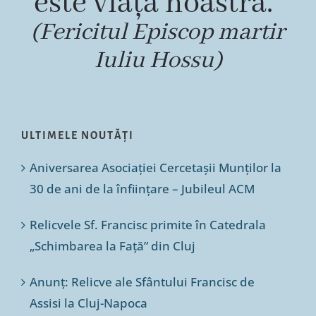
este viața noastră.”
(Fericitul Episcop martir
Iuliu Hossu)
ULTIMELE NOUTĂȚI
Aniversarea Asociației Cercetașii Munților la
30 de ani de la înființare – Jubileul ACM
Relicvele Sf. Francisc primite în Catedrala
„Schimbarea la Față” din Cluj
Anunț: Relicve ale Sfântului Francisc de
Assisi la Cluj-Napoca