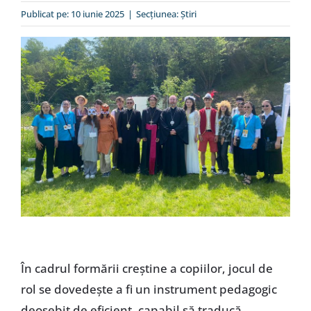
Special
Publicat pe: 10 iunie 2025
|
Secțiunea:
Ştiri
În cadrul formării creștine a copiilor, jocul de
rol se dovedește a fi un instrument pedagogic
deosebit de eficient, capabil să traducă