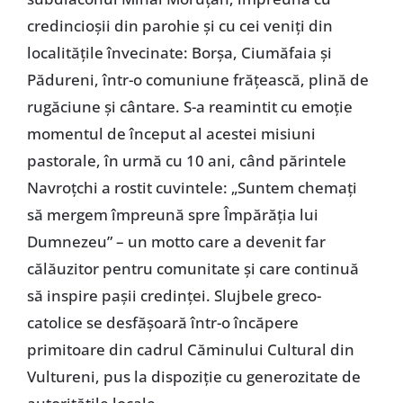
credincioșii din parohie și cu cei veniți din
localitățile învecinate: Borșa, Ciumăfaia și
Pădureni, într-o comuniune frățească, plină de
rugăciune și cântare. S-a reamintit cu emoție
momentul de început al acestei misiuni
pastorale, în urmă cu 10 ani, când părintele
Navroțchi a rostit cuvintele: „Suntem chemați
să mergem împreună spre Împărăția lui
Dumnezeu” – un motto care a devenit far
călăuzitor pentru comunitate și care continuă
să inspire pașii credinței. Slujbele greco-
catolice se desfășoară într-o încăpere
primitoare din cadrul Căminului Cultural din
Vultureni, pus la dispoziție cu generozitate de