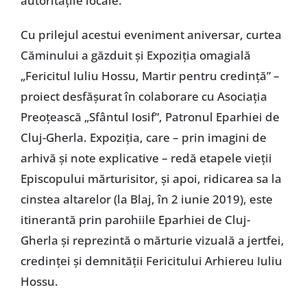
autoritățile locale.
Cu prilejul acestui eveniment aniversar, curtea
Căminului a găzduit și Expoziția omagială
„Fericitul Iuliu Hossu, Martir pentru credință” –
proiect desfășurat în colaborare cu Asociația
Preoțească „Sfântul Iosif”, Patronul Eparhiei de
Cluj-Gherla. Expoziția, care – prin imagini de
arhivă și note explicative – redă etapele vieții
Episcopului mărturisitor, și apoi, ridicarea sa la
cinstea altarelor (la Blaj, în 2 iunie 2019), este
itinerantă prin parohiile Eparhiei de Cluj-
Gherla și reprezintă o mărturie vizuală a jertfei,
credinței și demnității Fericitului Arhiereu Iuliu
Hossu.