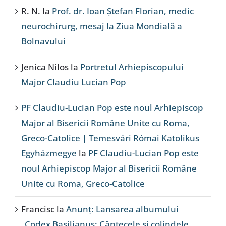
R. N.
la
Prof. dr. Ioan Ștefan Florian, medic
neurochirurg, mesaj la Ziua Mondială a
Bolnavului
Jenica Nilos
la
Portretul Arhiepiscopului
Major Claudiu Lucian Pop
PF Claudiu-Lucian Pop este noul Arhiepiscop
Major al Bisericii Române Unite cu Roma,
Greco-Catolice | Temesvári Római Katolikus
Egyházmegye
la
PF Claudiu-Lucian Pop este
noul Arhiepiscop Major al Bisericii Române
Unite cu Roma, Greco-Catolice
Francisc
la
Anunț: Lansarea albumului
„Codex Basilianus: Cântecele și colindele