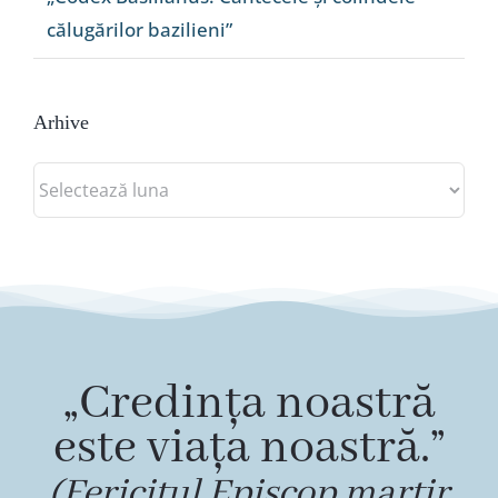
călugărilor bazilieni”
Arhive
Arhive
„Credința noastră
este viața noastră.”
(Fericitul Episcop martir