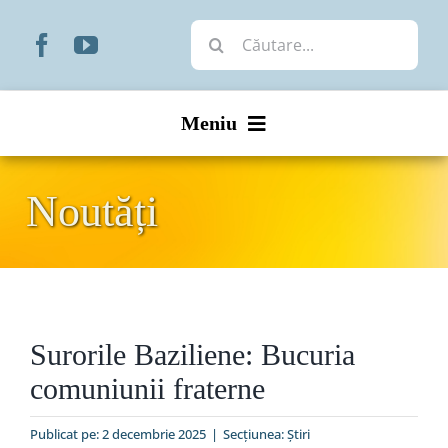
Skip
Cautare...
to
content
Meniu
Start
Noutăți
Noutăți
Prezentare
Surorile Baziliene: Bucuria
Organizare
comuniunii fraterne
Liturgic
Publicat pe: 2 decembrie 2025
|
Secțiunea:
Ştiri