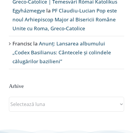
Greco-Catolice | Temesvári Római Katolikus
Egyházmegye
la
PF Claudiu-Lucian Pop este
noul Arhiepiscop Major al Bisericii Române
Unite cu Roma, Greco-Catolice
Francisc
la
Anunț: Lansarea albumului
„Codex Basilianus: Cântecele și colindele
călugărilor bazilieni”
Arhive
Arhive