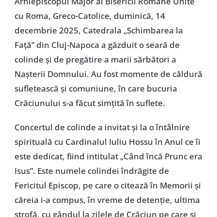
Arhiepiscopul Major al Bisericii Române Unite
cu Roma, Greco-Catolice, duminică, 14
decembrie 2025, Catedrala „Schimbarea la
Față” din Cluj-Napoca a găzduit o seară de
colinde și de pregătire a marii sărbători a
Nașterii Domnului. Au fost momente de căldură
sufletească și comuniune, în care bucuria
Crăciunului s-a făcut simțită în suflete.
Concertul de colinde a invitat și la o întâlnire
spirituală cu Cardinalul Iuliu Hossu în Anul ce îi
este dedicat, fiind intitulat „Când încă Prunc era
Isus”. Este numele colindei îndrăgite de
Fericitul Episcop, pe care o citează în Memorii și
căreia i-a compus, în vreme de detenție, ultima
strofă, cu gândul la zilele de Crăciun pe care și