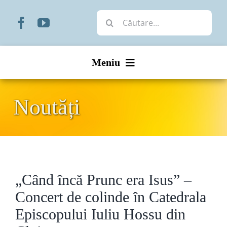
Skip
Cautare...
to
content
Meniu
Start
Noutăți
Noutăți
Prezentare
„Când încă Prunc era Isus” –
Organizare
Concert de colinde în Catedrala
Liturgic
Episcopului Iuliu Hossu din