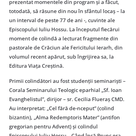
prezentat momentele din program și a făcut,
totodată, să răsune din nou în sfântul locaș – la
un interval de peste 77 de ani -, cuvinte ale
Episcopului Iuliu Hossu. La începutul fiecărui
moment de colindă a lecturat fragmente din
pastorale de Crăciun ale Fericitului Ierarh, din
volumul recent apărut, sub îngrijirea sa, la
Editura Viața Creștină.
Primii colindători au fost studenții seminariști –
Corala Seminarului Teologic eparhial „Sf. Ioan
Evanghelistul”, dirijor – sr. Cecilia Flueraș CMD.
Au interpretat: „Cel fără de-nceput” (colind
bizantin), „Alma Redemptoris Mater” (antifon
gregorian pentru Advent) și colindul
Episcopului Iuliu Hossu, „Când încă Prunc era