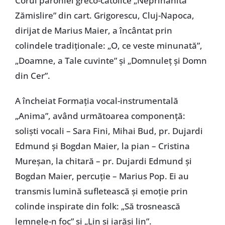
Corul parohiei greco-catolice „Neprihănita
Zămislire” din cart. Grigorescu, Cluj-Napoca,
dirijat de Marius Maier, a încântat prin
colindele tradiționale: „O, ce veste minunată”,
„Doamne, a Tale cuvinte” și „Domnuleț și Domn
din Cer”.
A încheiat Formația vocal-instrumentală
„Anima”, având următoarea componență:
soliști vocali – Sara Fini, Mihai Bud, pr. Dujardi
Edmund și Bogdan Maier, la pian – Cristina
Mureșan, la chitară – pr. Dujardi Edmund și
Bogdan Maier, percuție – Marius Pop. Ei au
transmis lumină sufletească și emoție prin
colinde inspirate din folk: „Să trosnească
lemnele-n foc” și „Lin și iarăși lin”.