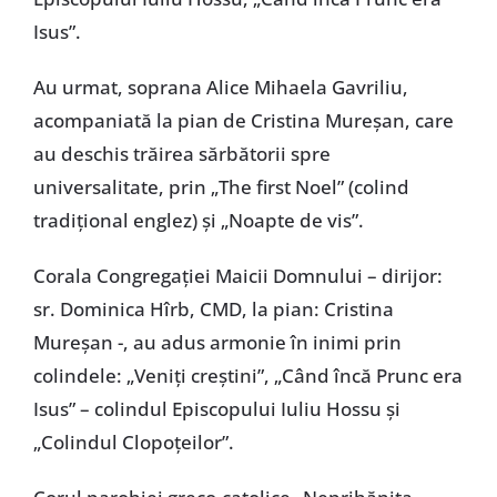
Isus”.
Au urmat, soprana Alice Mihaela Gavriliu,
acompaniată la pian de Cristina Mureșan, care
au deschis trăirea sărbătorii spre
universalitate, prin „The first Noel” (colind
tradițional englez) și „Noapte de vis”.
Corala Congregației Maicii Domnului – dirijor:
sr. Dominica Hîrb, CMD, la pian: Cristina
Mureșan -, au adus armonie în inimi prin
colindele: „Veniți creștini”, „Când încă Prunc era
Isus” – colindul Episcopului Iuliu Hossu și
„Colindul Clopoțeilor”.