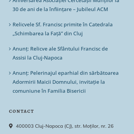
Aniversarea Asociației Cercetașii Munților la
30 de ani de la înființare – Jubileul ACM
Relicvele Sf. Francisc primite în Catedrala
„Schimbarea la Față” din Cluj
Anunț: Relicve ale Sfântului Francisc de
Assisi la Cluj-Napoca
Anunț: Pelerinajul eparhial din sărbătoarea
Adormirii Maicii Domnului, invitație la
comuniune în Familia Bisericii
CONTACT
400003 Cluj-Napoca (CJ), str. Moților, nr. 26