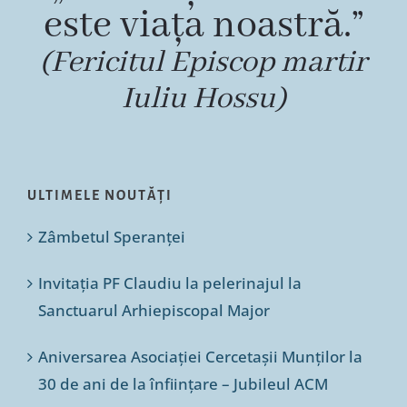
este viața noastră.”
(Fericitul Episcop martir
Iuliu Hossu)
ULTIMELE NOUTĂȚI
Zâmbetul Speranței
Invitația PF Claudiu la pelerinajul la
Sanctuarul Arhiepiscopal Major
Aniversarea Asociației Cercetașii Munților la
30 de ani de la înființare – Jubileul ACM