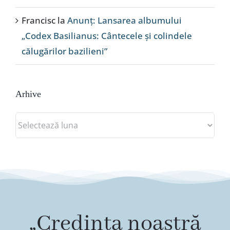
Francisc
la
Anunț: Lansarea albumului
„Codex Basilianus: Cântecele și colindele
călugărilor bazilieni”
Arhive
Arhive
„Credința noastră