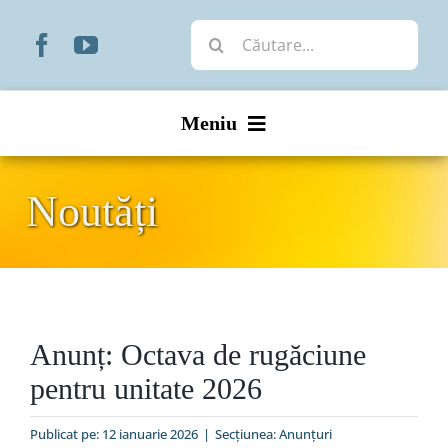
Skip
Cautare...
to
content
Meniu
Start
Noutăți
Noutăți
Prezentare
Anunț: Octava de rugăciune
Organizare
pentru unitate 2026
Liturgic
Publicat pe: 12 ianuarie 2026
|
Secțiunea:
Anunţuri