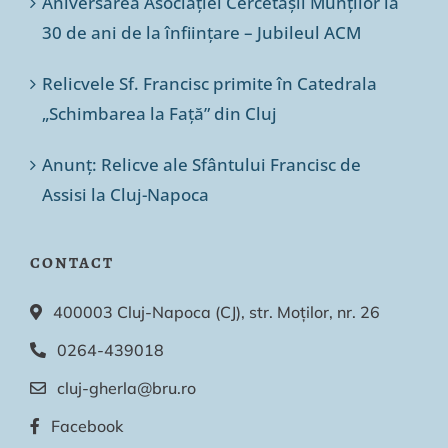
Aniversarea Asociației Cercetașii Munților la
30 de ani de la înființare – Jubileul ACM
Relicvele Sf. Francisc primite în Catedrala
„Schimbarea la Față” din Cluj
Anunț: Relicve ale Sfântului Francisc de
Assisi la Cluj-Napoca
CONTACT
400003 Cluj-Napoca (CJ), str. Moților, nr. 26
0264-439018
cluj-gherla@bru.ro
Facebook