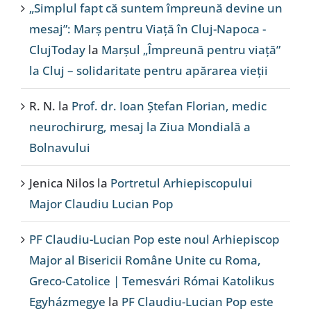
„Simplul fapt că suntem împreună devine un
mesaj”: Marș pentru Viață în Cluj-Napoca -
ClujToday
la
Marșul „Împreună pentru viață”
la Cluj – solidaritate pentru apărarea vieții
R. N.
la
Prof. dr. Ioan Ștefan Florian, medic
neurochirurg, mesaj la Ziua Mondială a
Bolnavului
Jenica Nilos
la
Portretul Arhiepiscopului
Major Claudiu Lucian Pop
PF Claudiu-Lucian Pop este noul Arhiepiscop
Major al Bisericii Române Unite cu Roma,
Greco-Catolice | Temesvári Római Katolikus
Egyházmegye
la
PF Claudiu-Lucian Pop este