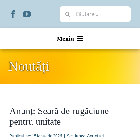
Skip
Cautare...
to
content
Meniu
Start
Noutăți
Noutăți
Prezentare
Anunț: Seară de rugăciune
Organizare
pentru unitate
Liturgic
Publicat pe: 15 ianuarie 2026
|
Secțiunea:
Anunţuri