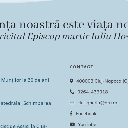
nța noastră este viața no
ricitul Episcop martir Iuliu Ho
CONTACT
 Munților la 30 de ani
400003 Cluj-Napoca (CJ),
0264-439018
n Catedrala „Schimbarea
cluj-gherla@bru.ro
Facebook
YouTube
isc de Assisi la Cluj-