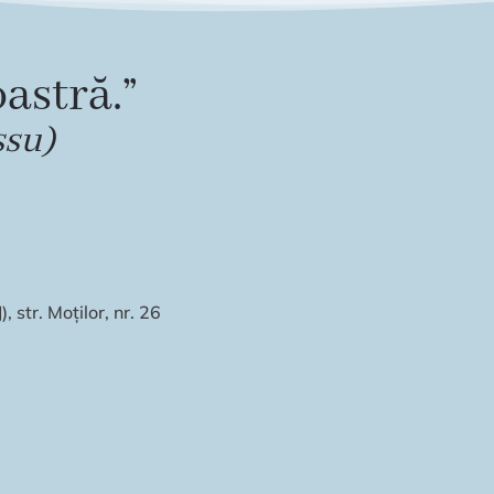
astră.”
ssu)
 str. Moților, nr. 26