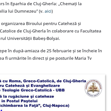
rs în Eparhia de Cluj-Gherla: „Chemați la
milia lui Dumnezeu” (v.
aici
)
n organizarea Biroului pentru Cateheză și
Catolice de Cluj-Gherla în colaborare cu Facultatea
rul Universității Babeș-Bolyai.
ncepe în după-amiaza de 25 februarie și se încheie în
a fi urmărite în direct și pe posturile Maria Tv