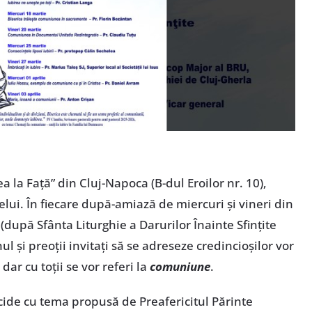
 la Față” din Cluj-Napoca (B-dul Eroilor nr. 10),
elui. În fiecare după-amiază de miercuri și vineri din
(după Sfânta Liturghie a Darurilor Înainte Sfințite
ul și preoții invitați să se adreseze credincioșilor vor
dar cu toții se vor referi la
comuniune
.
ide cu tema propusă de Preafericitul Părinte