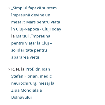
„Simplul fapt că suntem
împreună devine un
mesaj”: Marș pentru Viață
în Cluj-Napoca - ClujToday
la
Marșul „Împreună
pentru viață” la Cluj –
solidaritate pentru
apărarea vieții
R. N.
la
Prof. dr. Ioan
Ștefan Florian, medic
neurochirurg, mesaj la
Ziua Mondială a
Bolnavului