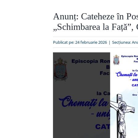
Anunț: Cateheze în Pos
„Schimbarea la Față”,
Publicat pe: 24 februarie 2026
|
Secțiunea:
Anu