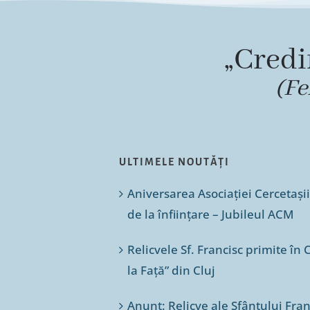
„Credi
(Fe
ULTIMELE NOUTĂȚI
Aniversarea Asociației Cercetașii
de la înființare – Jubileul ACM
Relicvele Sf. Francisc primite î
la Față” din Cluj
Anunț: Relicve ale Sfântului Franc