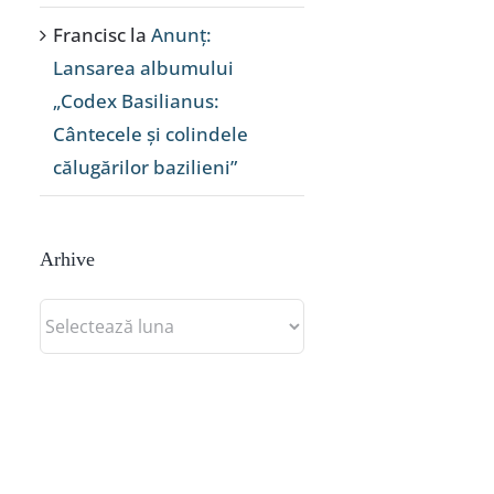
Francisc
la
Anunț:
Lansarea albumului
„Codex Basilianus:
Cântecele și colindele
călugărilor bazilieni”
Arhive
Arhive