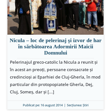
Special
Nicula – loc de pelerinaj şi izvor de har
în sărbătoarea Adormirii Maicii
Domnului
Pelerinajul greco-catolic la Nicula a reunit şi
în acest an preoţi, persoane consacrate şi
credincioşi ai Eparhiei de Cluj-Gherla, în mod
particular din protopopiatele Gherla, Dej,
Cluj, Someş, dar şi [...]
Publicat pe: 16 august 2014
|
Secțiunea:
Ştiri