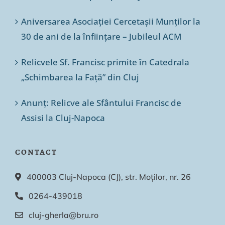
Aniversarea Asociației Cercetașii Munților la
30 de ani de la înființare – Jubileul ACM
Relicvele Sf. Francisc primite în Catedrala
„Schimbarea la Față” din Cluj
Anunț: Relicve ale Sfântului Francisc de
Assisi la Cluj-Napoca
CONTACT
400003 Cluj-Napoca (CJ), str. Moților, nr. 26
0264-439018
cluj-gherla@bru.ro