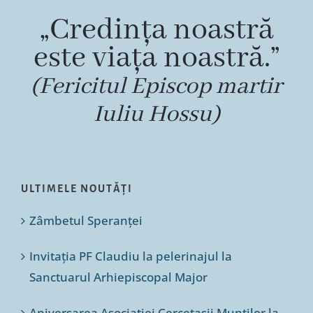
„Credința noastră
este viața noastră.”
(Fericitul Episcop martir
Iuliu Hossu)
ULTIMELE NOUTĂȚI
Zâmbetul Speranței
Invitația PF Claudiu la pelerinajul la
Sanctuarul Arhiepiscopal Major
Aniversarea Asociației Cercetașii Munților la