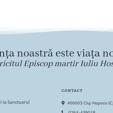
nța noastră este viața no
ricitul Episcop martir Iuliu Ho
CONTACT
ul la Sanctuarul
400003 Cluj-Napoca (CJ),
0264-439018