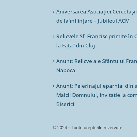
Aniversarea Asociației Cercetașii
de la înființare – Jubileul ACM
Relicvele Sf. Francisc primite î
la Față” din Cluj
Anunț: Relicve ale Sfântului Franc
Napoca
Anunț: Pelerinajul eparhial din 
Maicii Domnului, invitație la co
Bisericii
© 2024 – Toate drepturile rezervate