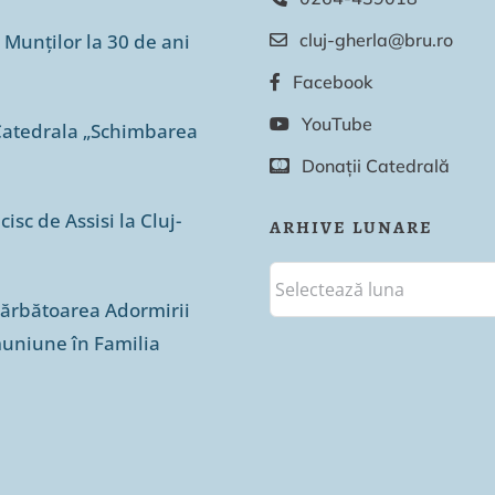
 Munților la 30 de ani
cluj-gherla@bru.ro
Facebook
YouTube
n Catedrala „Schimbarea
Donații Catedrală
isc de Assisi la Cluj-
ARHIVE LUNARE
sărbătoarea Adormirii
muniune în Familia