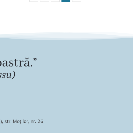
astră.”
ssu)
 str. Moților, nr. 26