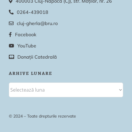
400003 Cluj-Napoca (CJ), str. Moților, nr. 26
0264-439018
cluj-gherla@bru.ro
Facebook
YouTube
Donații Catedrală
ARHIVE LUNARE
© 2024 – Toate drepturile rezervate