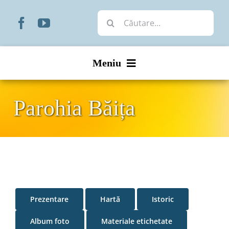
Skip
Cautare...
to
content
Meniu
Start
Parohia Băița
Noutăți
Prezentare
Organizare
Prezentare
Hartă
Istoric
Liturgic
Album foto
Materiale etichetate