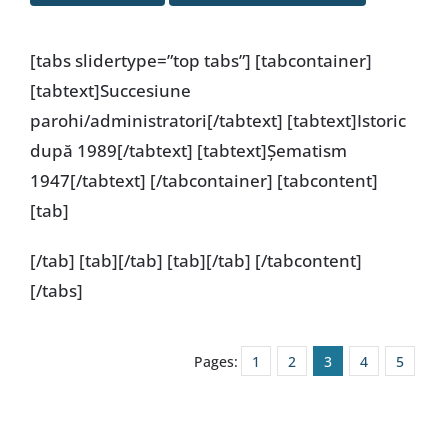
Special
[tabs slidertype=”top tabs”] [tabcontainer]
[tabtext]Succesiune
parohi/administratori[/tabtext] [tabtext]Istoric
după 1989[/tabtext] [tabtext]Şematism
1947[/tabtext] [/tabcontainer] [tabcontent]
[tab]
[/tab] [tab][/tab] [tab][/tab] [/tabcontent]
[/tabs]
Pages:
1
2
3
4
5