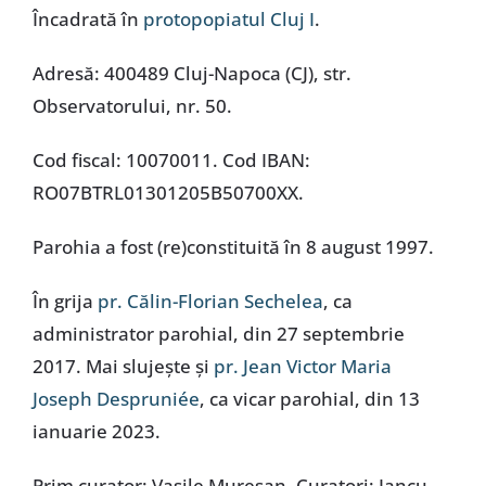
Încadrată în
protopopiatul Cluj I
.
Adresă: 400489 Cluj-Napoca (CJ), str.
Observatorului, nr. 50.
Cod fiscal: 10070011. Cod IBAN:
RO07BTRL01301205B50700XX.
Parohia a fost (re)constituită în 8 august 1997.
În grija
pr. Călin-Florian Sechelea
, ca
administrator parohial, din 27 septembrie
2017. Mai slujeşte şi
pr. Jean Victor Maria
Joseph Despruniée
, ca vicar parohial, din 13
ianuarie 2023.
Prim curator: Vasile Mureșan. Curatori: Iancu