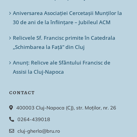
Aniversarea Asociației Cercetașii Munților la
30 de ani de la înființare – Jubileul ACM
Relicvele Sf. Francisc primite în Catedrala
„Schimbarea la Față” din Cluj
Anunț: Relicve ale Sfântului Francisc de
Assisi la Cluj-Napoca
CONTACT
400003 Cluj-Napoca (CJ), str. Moților, nr. 26
0264-439018
cluj-gherla@bru.ro