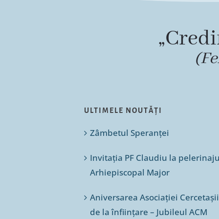
„Credi
(Fe
ULTIMELE NOUTĂȚI
Zâmbetul Speranței
Invitația PF Claudiu la pelerinaj
Arhiepiscopal Major
Aniversarea Asociației Cercetașii
de la înființare – Jubileul ACM