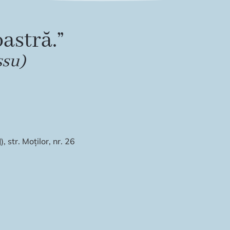
astră.”
ssu)
 str. Moților, nr. 26