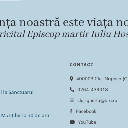
nța noastră este viața no
ricitul Episcop martir Iuliu Ho
CONTACT
400003 Cluj-Napoca (CJ),
0264-439018
ul la Sanctuarul
cluj-gherla@bru.ro
Facebook
 Munților la 30 de ani
YouTube