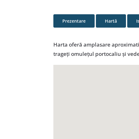
Prezentare
Hartă
I
Harta oferă amplasare aproximativă
trageţi omuleţul portocaliu şi ved