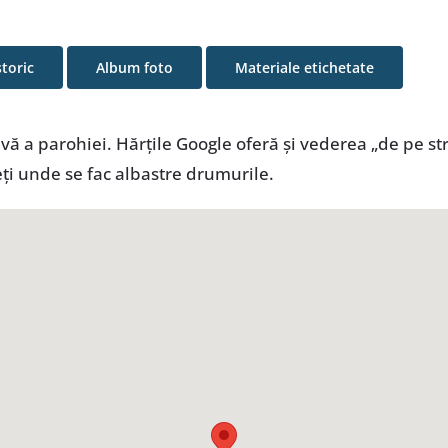
storic
Album foto
Materiale etichetate
 a parohiei. Hărţile Google oferă şi vederea „de pe str
eţi unde se fac albastre drumurile.