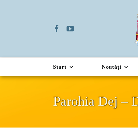
Skip
to
content
Start
Noutăți
Parohia Dej – D