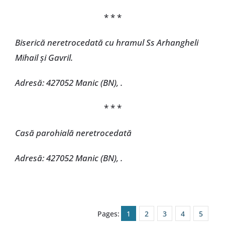
* * *
Biserică neretrocedată cu hramul Ss Arhangheli
Mihail și Gavril.
Adresă: 427052 Manic (BN), .
* * *
Casă parohială neretrocedată
Adresă: 427052 Manic (BN), .
Pages:
1
2
3
4
5