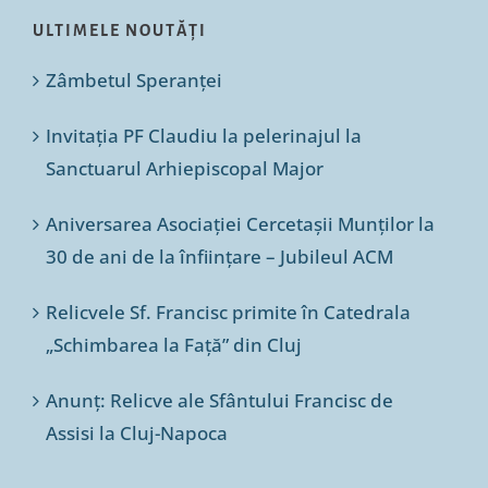
ULTIMELE NOUTĂȚI
Zâmbetul Speranței
Invitația PF Claudiu la pelerinajul la
Sanctuarul Arhiepiscopal Major
Aniversarea Asociației Cercetașii Munților la
30 de ani de la înființare – Jubileul ACM
Relicvele Sf. Francisc primite în Catedrala
„Schimbarea la Față” din Cluj
Anunț: Relicve ale Sfântului Francisc de
Assisi la Cluj-Napoca