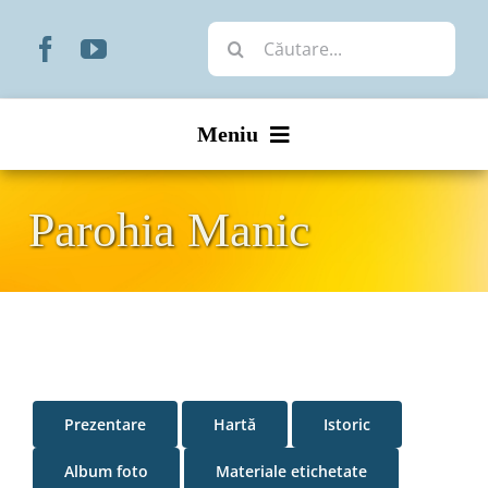
Skip
Cautare...
to
content
Meniu
Start
Parohia Manic
Noutăți
Prezentare
Organizare
Prezentare
Hartă
Istoric
Liturgic
Album foto
Materiale etichetate