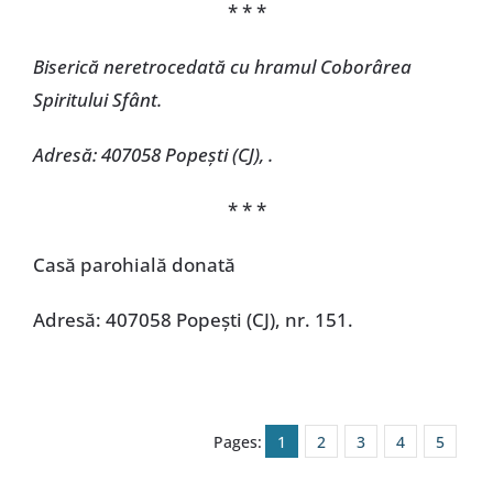
* * *
Biserică neretrocedată cu hramul Coborârea
Spiritului Sfânt.
Adresă: 407058 Popești (CJ), .
* * *
Casă parohială donată
Adresă: 407058 Popești (CJ), nr. 151.
Pages:
1
2
3
4
5