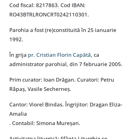
Cod fiscal: 8217863. Cod IBAN:
RO43BTRLRONCRT0242110301.
Parohia a fost (re)constituită în 25 ianuarie
1992.
În grija
pr. Cristian Florin Capătă
, ca
administrator parohial, din 7 februarie 2005.
Prim curator: Ioan Drăgan. Curatori: Petru
Râpaș, Vasile Secherneș.
Cantor: Viorel Bindas. Îngrijitor: Dragan Eliza-
Amalia
. Contabil: Simona Mureșan.
Activitatea liturgică: Sfânta Liturghie se