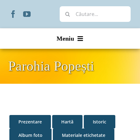
Skip
Cautare...
to
content
Meniu
Start
Parohia Popești
Noutăți
Prezentare
Organizare
Prezentare
Hartă
Istoric
Liturgic
Album foto
Materiale etichetate