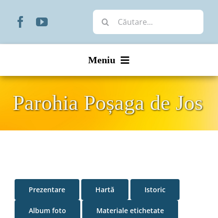
Skip
Cautare...
to
content
Meniu
Start
Parohia Poșaga de Jos
Noutăți
Prezentare
Organizare
Prezentare
Hartă
Istoric
Liturgic
Album foto
Materiale etichetate