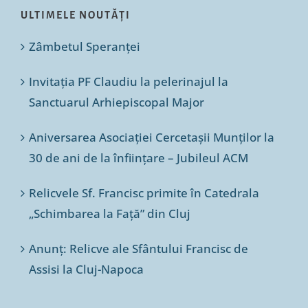
ULTIMELE NOUTĂȚI
Zâmbetul Speranței
Invitația PF Claudiu la pelerinajul la
Sanctuarul Arhiepiscopal Major
Aniversarea Asociației Cercetașii Munților la
30 de ani de la înființare – Jubileul ACM
Relicvele Sf. Francisc primite în Catedrala
„Schimbarea la Față” din Cluj
Anunț: Relicve ale Sfântului Francisc de
Assisi la Cluj-Napoca