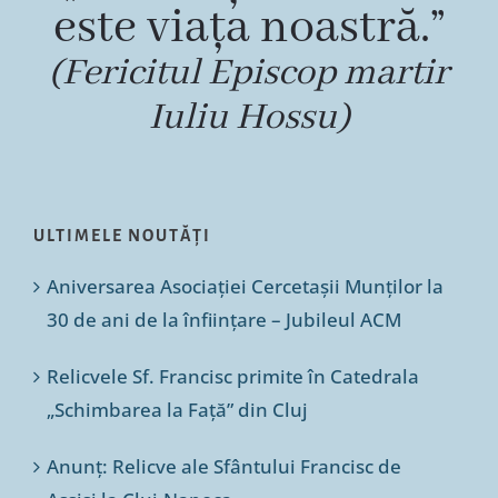
este viața noastră.”
(Fericitul Episcop martir
Iuliu Hossu)
ULTIMELE NOUTĂȚI
Aniversarea Asociației Cercetașii Munților la
30 de ani de la înființare – Jubileul ACM
Relicvele Sf. Francisc primite în Catedrala
„Schimbarea la Față” din Cluj
Anunț: Relicve ale Sfântului Francisc de