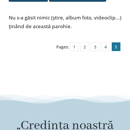
Special
Nu s-a găsit nimic (ştire, album foto, videoclip...)
ţinând de această parohie.
Pages:
1
2
3
4
5
„Credința noastră