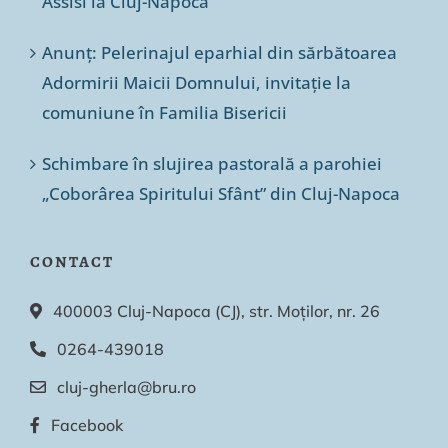
Assisi la Cluj-Napoca
Anunț: Pelerinajul eparhial din sărbătoarea
Adormirii Maicii Domnului, invitație la
comuniune în Familia Bisericii
Schimbare în slujirea pastorală a parohiei
„Coborârea Spiritului Sfânt” din Cluj-Napoca
CONTACT
400003 Cluj-Napoca (CJ), str. Moților, nr. 26
0264-439018
cluj-gherla@bru.ro
Facebook