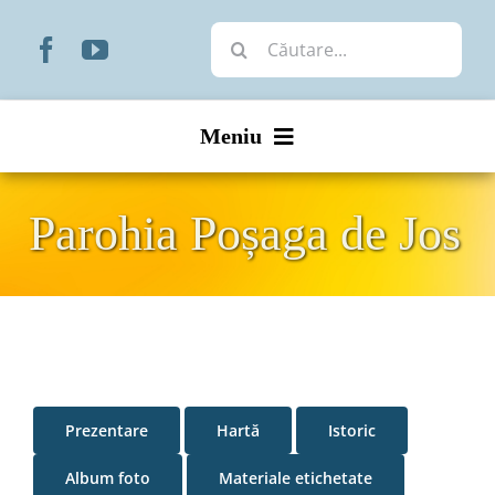
Skip
Cautare...
to
content
Meniu
Start
Parohia Poșaga de Jos
Noutăți
Prezentare
Organizare
Prezentare
Hartă
Istoric
Liturgic
Album foto
Materiale etichetate