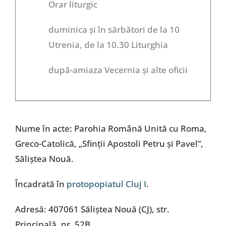
Orar liturgic
duminica și în sărbători de la 10
Utrenia, de la 10.30 Liturghia
după-amiaza Vecernia și alte oficii
Nume în acte: Parohia Română Unită cu Roma,
Greco-Catolică, „Sfinții Apostoli Petru și Pavel”,
Săliștea Nouă.
Încadrată în
protopopiatul Cluj I
.
Adresă: 407061 Săliștea Nouă (CJ), str.
Principală, nr. 52B.