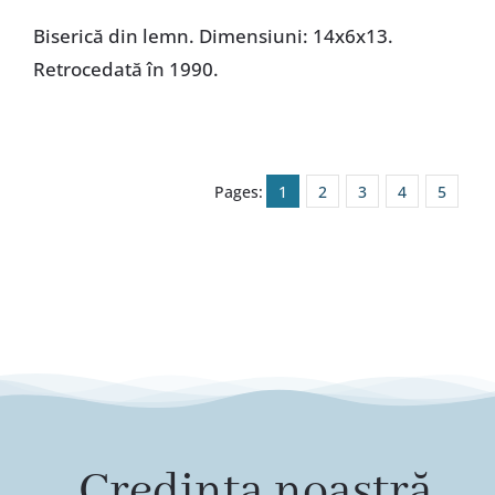
Biserică din lemn. Dimensiuni: 14x6x13.
Retrocedată în 1990.
Pages:
1
2
3
4
5
„Credința noastră