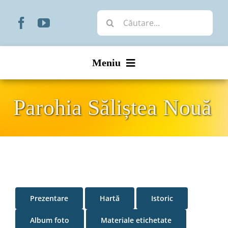
Skip
Cautare...
to
content
Meniu
Start
Parohia Săliștea Nouă
Noutăți
Prezentare
Organizare
Prezentare
Hartă
Istoric
Liturgic
Album foto
Materiale etichetate