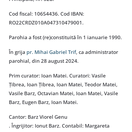
Cod fiscal: 10654436. Cod IBAN:
RO22CRDZ010A047310479001.
Parohia a fost (re)constituită în 1 ianuarie 1990.
În grija
pr. Mihai Gabriel Trif
, ca administrator
parohial, din 28 august 2024.
Prim curator: Ioan Matei. Curatori: Vasile
Țibrea, Ioan Țibrea, Ioan Matei, Teodor Matei,
Vasile Barz, Octavian Matei, Ioan Matei, Vasile
Barz, Eugen Barz, Ioan Matei.
Cantor: Barz Viorel Genu
. Îngrijitor: Ionut Barz. Contabil: Margareta