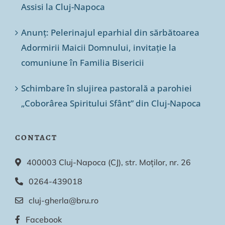
Assisi la Cluj-Napoca
Anunț: Pelerinajul eparhial din sărbătoarea
Adormirii Maicii Domnului, invitație la
comuniune în Familia Bisericii
Schimbare în slujirea pastorală a parohiei
„Coborârea Spiritului Sfânt” din Cluj-Napoca
CONTACT
400003 Cluj-Napoca (CJ), str. Moților, nr. 26
0264-439018
cluj-gherla@bru.ro
Facebook