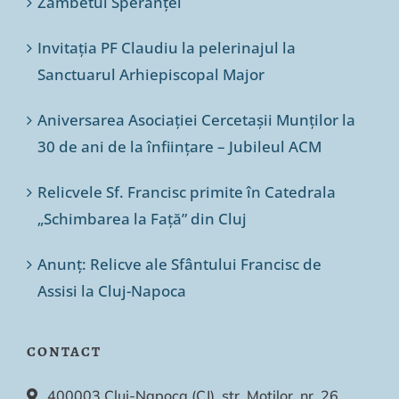
Zâmbetul Speranței
Invitația PF Claudiu la pelerinajul la
Sanctuarul Arhiepiscopal Major
Aniversarea Asociației Cercetașii Munților la
30 de ani de la înființare – Jubileul ACM
Relicvele Sf. Francisc primite în Catedrala
„Schimbarea la Față” din Cluj
Anunț: Relicve ale Sfântului Francisc de
Assisi la Cluj-Napoca
CONTACT
400003 Cluj-Napoca (CJ), str. Moților, nr. 26