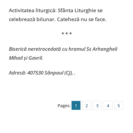
Activitatea liturgică: Sfânta Liturghie se
celebrează bilunar. Cateheză nu se face.
* * *
Biserică neretrocedată cu hramul Ss Arhangheli
Mihail și Gavril.
Adresă: 407530 Sânpaul (CJ), .
Pages:
1
2
3
4
5