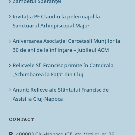
Zâmbetul Speranței
Invitația PF Claudiu la pelerinajul la
Sanctuarul Arhiepiscopal Major
Aniversarea Asociației Cercetașii Munților la
30 de ani de la înființare – Jubileul ACM
Relicvele Sf. Francisc primite în Catedrala
„Schimbarea la Față” din Cluj
Anunț: Relicve ale Sfântului Francisc de
Assisi la Cluj-Napoca
CONTACT
400003 Cluj-Napoca (CJ), str. Moților, nr. 26