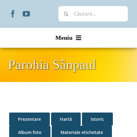
Skip
Cautare...
to
content
Meniu
Start
Parohia Sânpaul
Noutăți
Prezentare
Organizare
Prezentare
Hartă
Istoric
Liturgic
Album foto
Materiale etichetate