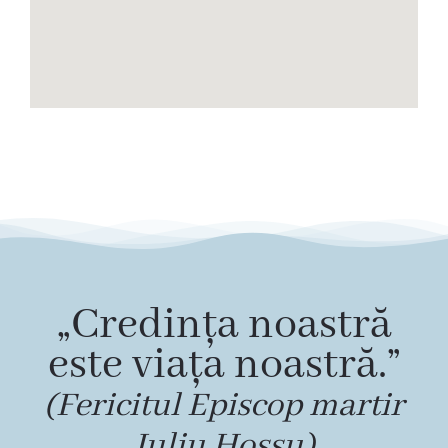
„Credința noastră
este viața noastră.”
(Fericitul Episcop martir
Iuliu Hossu)