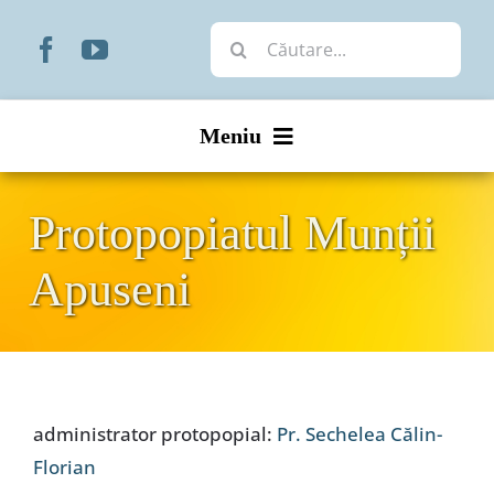
Skip
Cautare...
to
content
Meniu
Start
Protopopiatul Munții
Noutăți
Apuseni
Prezentare
Organizare
administrator protopopial:
Pr. Sechelea Călin-
Liturgic
Florian