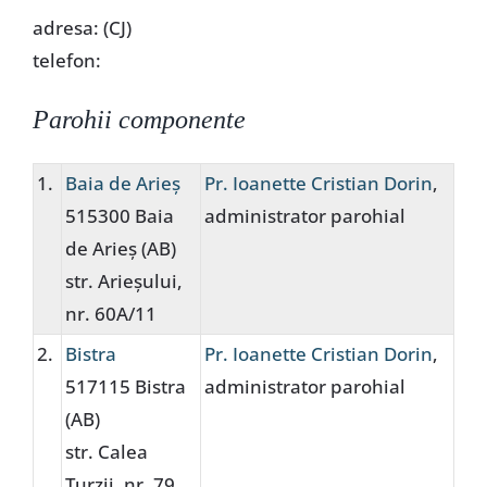
Special
adresa: (CJ)
telefon:
Parohii componente
1.
Baia de Arieș
Pr. Ioanette Cristian Dorin
,
515300 Baia
administrator parohial
de Arieș (AB)
str. Arieșului,
nr. 60A/11
2.
Bistra
Pr. Ioanette Cristian Dorin
,
517115 Bistra
administrator parohial
(AB)
str. Calea
Turzii, nr. 79