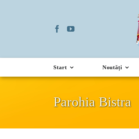
Skip
to
content
Start
Noutăți
Parohia Bistra