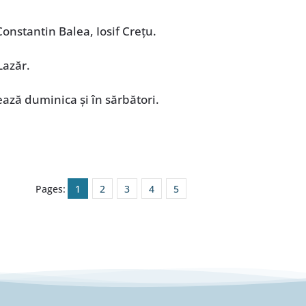
Constantin Balea, Iosif Crețu.
Lazăr.
rează duminica și în sărbători.
Pages:
1
2
3
4
5