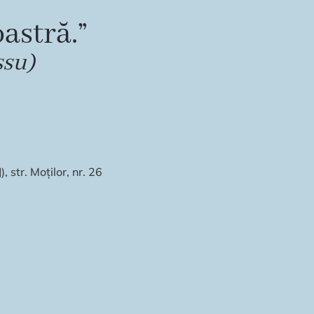
astră.”
ssu)
 str. Moților, nr. 26