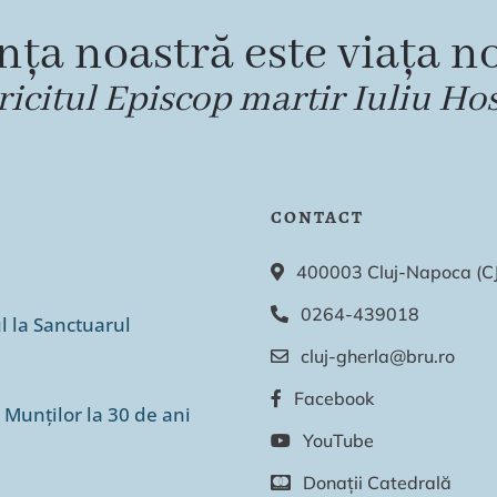
nța noastră este viața no
ricitul Episcop martir Iuliu Ho
CONTACT
400003 Cluj-Napoca (CJ),
0264-439018
ul la Sanctuarul
cluj-gherla@bru.ro
Facebook
 Munților la 30 de ani
YouTube
Donații Catedrală