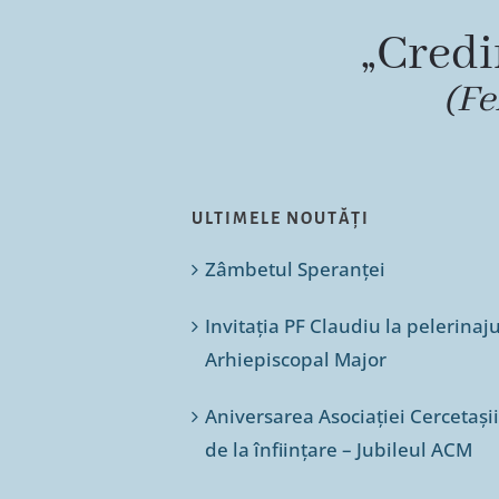
„Credi
(Fe
ULTIMELE NOUTĂȚI
Zâmbetul Speranței
Invitația PF Claudiu la pelerinaj
Arhiepiscopal Major
Aniversarea Asociației Cercetașii
de la înființare – Jubileul ACM