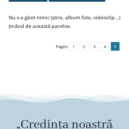
Special
Nu s-a găsit nimic (ştire, album foto, videoclip...)
ţinând de această parohie.
Pages:
1
2
3
4
5
„Credința noastră