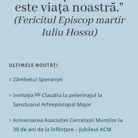
este viața noastră.”
(Fericitul Episcop martir
Iuliu Hossu)
ULTIMELE NOUTĂȚI
Zâmbetul Speranței
Invitația PF Claudiu la pelerinajul la
Sanctuarul Arhiepiscopal Major
Aniversarea Asociației Cercetașii Munților la
30 de ani de la înființare – Jubileul ACM