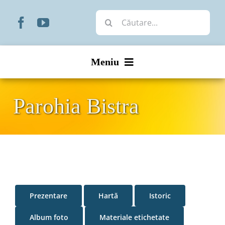
Skip
Cautare...
to
content
Meniu
Start
Parohia Bistra
Noutăți
Prezentare
Organizare
Prezentare
Hartă
Istoric
Liturgic
Album foto
Materiale etichetate