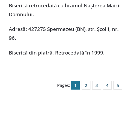
Biserică retrocedată cu hramul Nașterea Maicii
Domnului.
Adresă: 427275 Spermezeu (BN), str. Școlii, nr.
96.
Biserică din piatră. Retrocedată în 1999.
Pages:
1
2
3
4
5