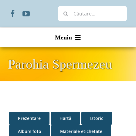
Skip
Cautare...
to
content
Meniu
Start
Parohia Spermezeu
Noutăți
Prezentare
Organizare
Prezentare
Hartă
Istoric
Liturgic
Album foto
Materiale etichetate