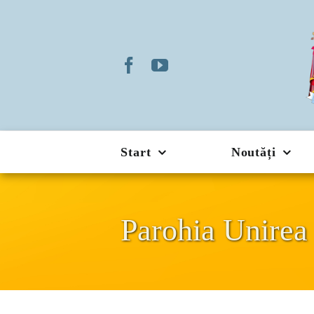
Skip
to
content
Start
Noutăți
Parohia Unirea