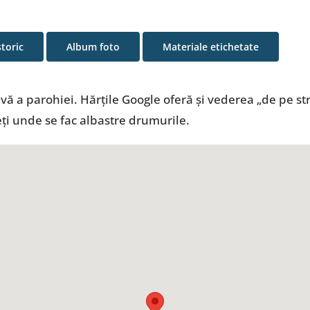
storic
Album foto
Materiale etichetate
 a parohiei. Hărţile Google oferă şi vederea „de pe str
eţi unde se fac albastre drumurile.