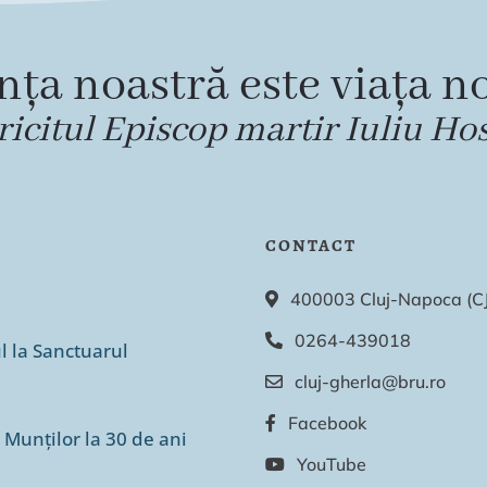
nța noastră este viața no
ricitul Episcop martir Iuliu Ho
CONTACT
400003 Cluj-Napoca (CJ),
0264-439018
ul la Sanctuarul
cluj-gherla@bru.ro
Facebook
 Munților la 30 de ani
YouTube