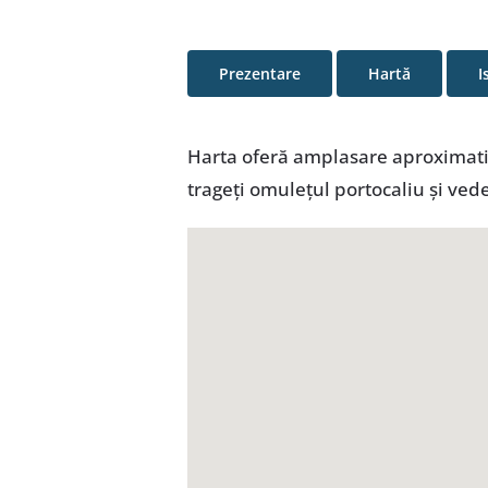
Prezentare
Hartă
I
Harta oferă amplasare aproximativă
trageţi omuleţul portocaliu şi ved