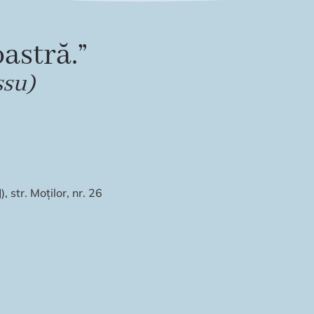
astră.”
ssu)
 str. Moților, nr. 26