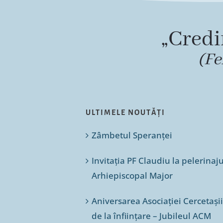
„Credi
(Fe
ULTIMELE NOUTĂȚI
Zâmbetul Speranței
Invitația PF Claudiu la pelerinaj
Arhiepiscopal Major
Aniversarea Asociației Cercetașii
de la înființare – Jubileul ACM