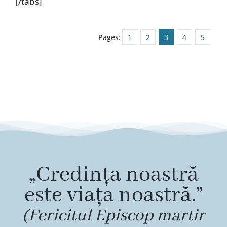
[/tabs]
Pages:
1
2
3
4
5
„Credința noastră
este viața noastră.”
(Fericitul Episcop martir