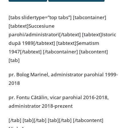
Special
[tabs slidertype=”top tabs”] [tabcontainer]
[tabtext]Succesiune
parohi/administratori[/tabtext] [tabtext]Istoric
după 1989[/tabtext] [tabtext]Şematism
1947[/tabtext] [/tabcontainer] [tabcontent]
[tab]
pr. Bolog Marinel, administrator parohial 1999-
2018
pr. Fontu Cătălin, vicar parohial 2016-2018,
administrator 2018-prezent
[/tab] [tab][/tab] [tab][/tab] [/tabcontent]