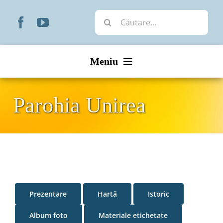
Skip
Cautare...
to
content
Meniu
Start
Parohia Unirea
Noutăți
Prezentare
Organizare
Prezentare
Hartă
Istoric
Liturgic
Album foto
Materiale etichetate