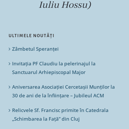
Iuliu Hossu)
ULTIMELE NOUTĂȚI
Zâmbetul Speranței
Invitația PF Claudiu la pelerinajul la
Sanctuarul Arhiepiscopal Major
Aniversarea Asociației Cercetașii Munților la
30 de ani de la înființare – Jubileul ACM
Relicvele Sf. Francisc primite în Catedrala
„Schimbarea la Față” din Cluj