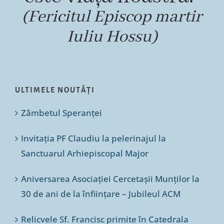
(Fericitul Episcop martir
Iuliu Hossu)
ULTIMELE NOUTĂȚI
Zâmbetul Speranței
Invitația PF Claudiu la pelerinajul la
Sanctuarul Arhiepiscopal Major
Aniversarea Asociației Cercetașii Munților la
30 de ani de la înființare – Jubileul ACM
Relicvele Sf. Francisc primite în Catedrala