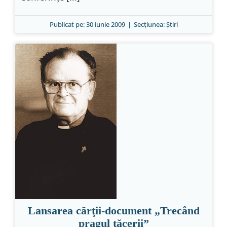
Publicat pe: 30 iunie 2009
|
Secțiunea:
Ştiri
Lansarea cărţii-document „Trecând
pragul tăcerii”