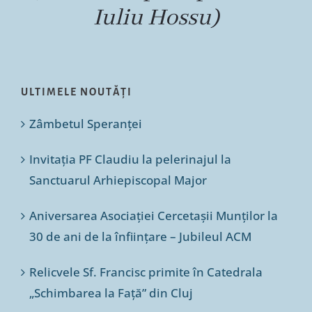
Iuliu Hossu)
ULTIMELE NOUTĂȚI
Zâmbetul Speranței
Invitația PF Claudiu la pelerinajul la
Sanctuarul Arhiepiscopal Major
Aniversarea Asociației Cercetașii Munților la
30 de ani de la înființare – Jubileul ACM
Relicvele Sf. Francisc primite în Catedrala
„Schimbarea la Față” din Cluj