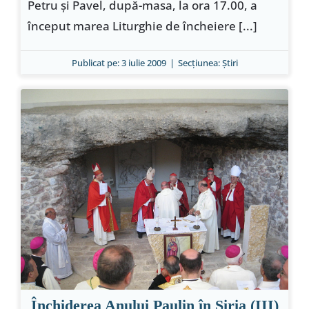
Petru şi Pavel, după-masa, la ora 17.00, a
început marea Liturghie de încheiere [...]
Publicat pe: 3 iulie 2009
|
Secțiunea:
Ştiri
Închiderea Anului Paulin în Siria (III)