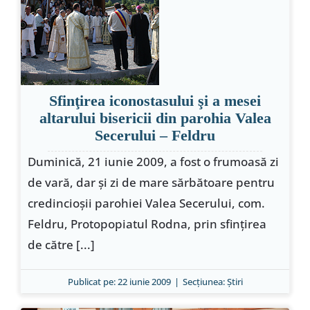
Sfinţirea iconostasului şi a mesei
altarului bisericii din parohia Valea
Secerului – Feldru
Duminică, 21 iunie 2009, a fost o frumoasă zi
de vară, dar şi zi de mare sărbătoare pentru
credincioşii parohiei Valea Secerului, com.
Feldru, Protopopiatul Rodna, prin sfinţirea
de către [...]
Publicat pe: 22 iunie 2009
|
Secțiunea:
Ştiri