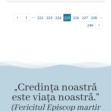
1
···
222
223
224
225
226
227
228
···
246
„Credința noastră
este viața noastră.”
(Fericitul Episcop martir