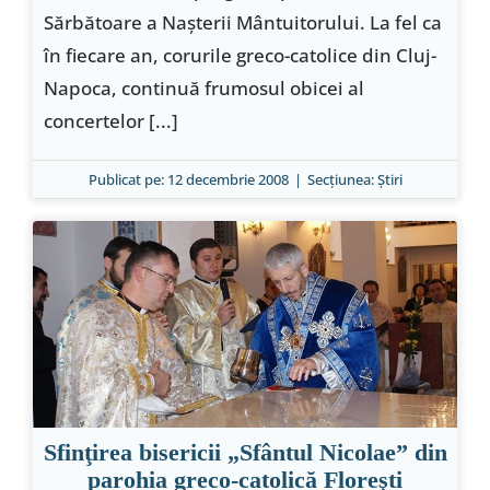
Sărbătoare a Naşterii Mântuitorului. La fel ca
în fiecare an, corurile greco-catolice din Cluj-
Napoca, continuă frumosul obicei al
concertelor [...]
Publicat pe: 12 decembrie 2008
|
Secțiunea:
Ştiri
Sfinţirea bisericii „Sfântul Nicolae” din
parohia greco-catolică Floreşti