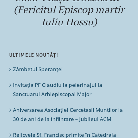
(Fericitul Episcop martir
Iuliu Hossu)
ULTIMELE NOUTĂȚI
Zâmbetul Speranței
Invitația PF Claudiu la pelerinajul la
Sanctuarul Arhiepiscopal Major
Aniversarea Asociației Cercetașii Munților la
30 de ani de la înființare – Jubileul ACM
Relicvele Sf. Francisc primite în Catedrala