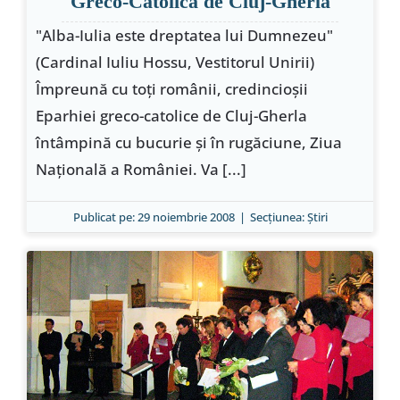
Greco-Catolică de Cluj-Gherla
"Alba-Iulia este dreptatea lui Dumnezeu"
(Cardinal Iuliu Hossu, Vestitorul Unirii)
Împreună cu toţi românii, credincioşii
Eparhiei greco-catolice de Cluj-Gherla
întâmpină cu bucurie şi în rugăciune, Ziua
Naţională a României. Va [...]
Publicat pe: 29 noiembrie 2008
|
Secțiunea:
Ştiri