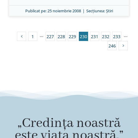
Publicat pe: 25 noiembrie 2008
|
Secțiunea:
Ştiri
1
···
227
228
229
230
231
232
233
···
246
„Credința noastră
este viața noastră.”