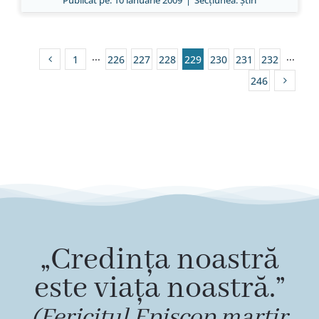
Publicat pe: 10 ianuarie 2009
|
Secțiunea:
Ştiri
1
···
226
227
228
229
230
231
232
···
246
„Credința noastră
este viața noastră.”
(Fericitul Episcop martir