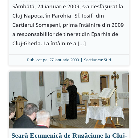
Sâmbătă, 24 ianuarie 2009, s-a desfăşurat la
Cluj-Napoca, în Parohia "Sf. Iosif" din
Cartierul Someşeni, prima întâlnire din 2009
a responsabililor de tineret din Eparhia de
Cluj-Gherla. La întâlnire a [...]
Publicat pe: 27 ianuarie 2009
|
Secțiunea:
Ştiri
Seară Ecumenică de Rugăciune la Cluj-